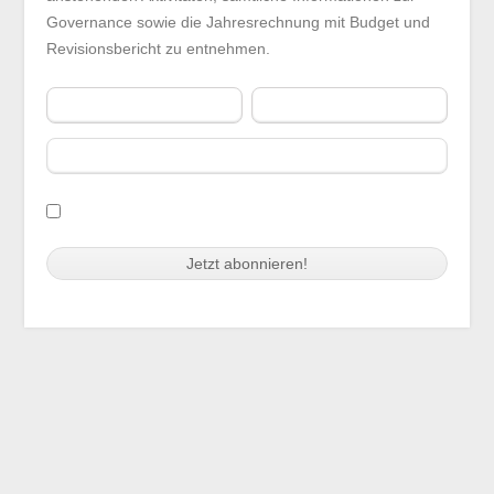
Governance sowie die Jahresrechnung mit Budget und
Revisionsbericht zu entnehmen.
Vorname
Nachname
E-Mail
Ich habe die
Nutzungs- und Datenschutzbestimmungen
des NPF
gelesen, akzeptiere diese und halte mich daran.
Swiss Replica Watches
trustytime99.com
Audemars Piguet Replica
Copyright 2021 NPO Finanzforum | Suurstoffi 1 | 6343 Rotkreuz
Watches
Cookie-Einwilligung mit Real Cookie Banner