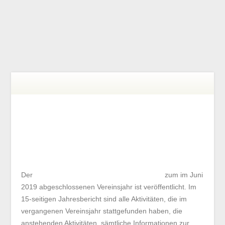
Mitgliederbereich
|
Impressum
|
Kontakt
|
NAVIGATION MENU
DER JAHRESBERICHT 2018/19
IST VERÖFFENTLICHT
Der
Jahresbericht des NPO Finanzforums
zum im Juni
2019 abgeschlossenen Vereinsjahr ist veröffentlicht. Im
15-seitigen Jahresbericht sind alle Aktivitäten, die im
vergangenen Vereinsjahr stattgefunden haben, die
anstehenden Aktivitäten, sämtliche Informationen zur